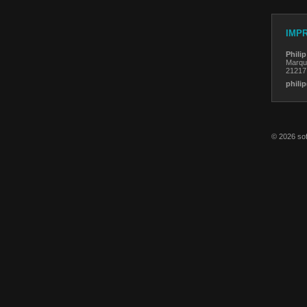
IMP
Phili
Marqu
21217
phili
© 2026 so